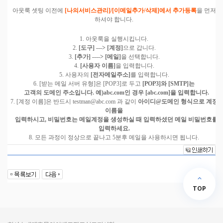
아웃룩 셋팅 이전에
[나의서비스관리]/[이메일추가/삭제]에서 추가등록
을 먼저
하셔야 합니다.
1. 아웃룩을 실행시킵니다.
2.
[도구] ---> [계정]
으로 갑니다.
3.
[추가] ----> [메일]
을 선택합니다.
4.
[사용자 이름]
을 입력합니다.
5. 사용자의
[전자메일주소]
를 입력합니다.
6. [받는 메일 서버 유형]은 [POP3]로 두고
[POP3]와 [SMTP]는
고객의 도메인 주소
입니다. 예)abc.com인 경우 [abc.com]을 입력합니다.
7. [계정 이름]은 반드시 testman@abc.com 과 같이
아이디@도메인 형식으로 계정
이름을
입력
하시고, 비밀번호는 메일계정을 생성하실 때 입력하셨던 메일 비밀번호를
입력하세요.
8. 모든 과정이 정상으로 끝나고 5분후 메일을 사용하시면 됩니다.
TOP