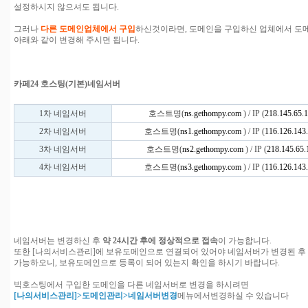
설정하시지 않으셔도 됩니다.
그러나
다른 도메인업체에서 구입
하신것이라면, 도메인을 구입하신 업체에서 도
아래와 같이 변경해 주시면 됩니다.
카페24 호스팅(기본)네임서버
1차 네임서버
호스트명(
ns.gethompy.com
) / IP (
218.145.65.
2차 네임서버
호스트명(
ns1.gethompy.com
) / IP (
116.126.143
3차 네임서버
호스트명(
ns2.gethompy.com
) / IP (
218.145.65.
4차 네임서버
호스트명(
ns3.gethompy.com
) / IP (
116.126.143
네임서버는 변경하신 후
약 24시간 후에 정상적으로 접속
이 가능합니다.
또한 [나의서비스관리]에 보유도메인으로 연결되어 있어야 네임서버가 변경된 후
가능하오니, 보유도메인으로 등록이 되어 있는지 확인을 하시기 바랍니다.
빅호스팅에서 구입한 도메인을 다른 네임서버로 변경을 하시려면
[나의서비스관리]>도메인관리>네임서버변경
메뉴에서변경하실 수 있습니다