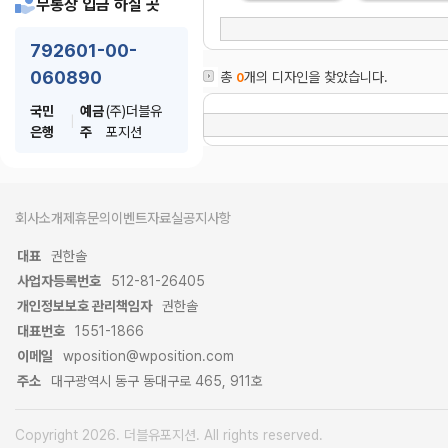
무통장 입금 하실 곳
792601-00-
060890
총
개의 디자인을 찾았습니다.
0
국민
예금
(주)더블유
|
은행
주
포지션
회사소개
제휴문의
이벤트
자료실
공지사항
대표
권한솔
사업자등록번호
512-81-26405
개인정보보호 관리책임자
권한솔
대표번호
1551-1866
이메일
wposition@wposition.com
주소
대구광역시 동구 동대구로 465, 911호
Copyright 2026. 더블유포지션. All rights reserved.